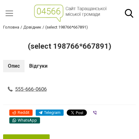
Головна
Довідник
(select 198766*667891)
(select 198766*667891)
Опис
Відгуки
555-666-0606
Reddit
Telegram
Viber
WhatsApp