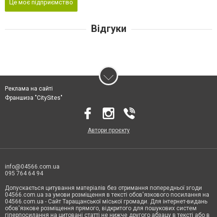
Це моє підприємство
Відгуки
Реклама на сайті
Франшиза "CitySites"
Автори проєкту
info@04566.com.ua
095 764 64 94
Допускається цитування матеріалів без отримання попередньої згоди
04566.com.ua за умови розміщення в тексті обов'язкового посилання на
04566.com.ua - Cайт Таращанської міської громади. Для інтернет-видань
обов'язкове розміщення прямого, відкритого для пошукових систем
гіперпосилання на цитовані статті не нижче другого абзацу в тексті або в