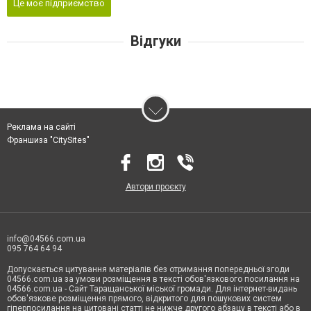
Це моє підприємство
Відгуки
Реклама на сайті
Франшиза "CitySites"
Автори проєкту
info@04566.com.ua
095 764 64 94
Допускається цитування матеріалів без отримання попередньої згоди
04566.com.ua за умови розміщення в тексті обов'язкового посилання на
04566.com.ua - Cайт Таращанської міської громади. Для інтернет-видань
обов'язкове розміщення прямого, відкритого для пошукових систем
гіперпосилання на цитовані статті не нижче другого абзацу в тексті або в