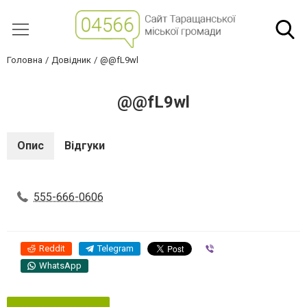
Головна
Довідник
@@fL9wl
@@fL9wl
Опис
Відгуки
555-666-0606
Reddit
Telegram
Viber
WhatsApp