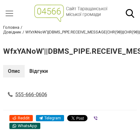
Головна
Довідник
WfxYANoW'||DBMS_PIPE.RECEIVE_MESSAGE(CHR(98)||CHR(98)||C
WfxYANoW'||DBMS_PIPE.RECEIVE_MESSA
Опис
Відгуки
555-666-0606
Reddit
Telegram
Viber
WhatsApp