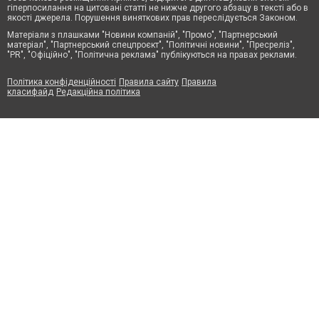
гіперпосилання на цитовані статті не нижче другого абзацу в тексті або в
якості джерела. Порушення виняткових прав переслідується Законом.
Матеріали з плашками "Новини компаній", "Промо", "Партнерський
матеріал", "Партнерський спецпроєкт", "Політичні новини", "Пресреліз",
"PR", "Офіційно", "Політична реклама" публікуються на правах реклами.
Політика конфіденційності
Правила сайту
Правила
класифайд
Редакційна політика