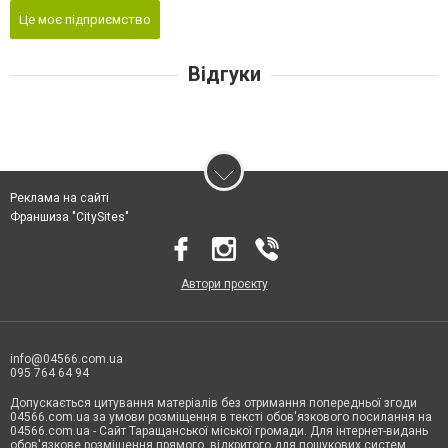
Це моє підприємство
Відгуки
Реклама на сайті
Франшиза "CitySites"
Автори проєкту
info@04566.com.ua
095 764 64 94
Допускається цитування матеріалів без отримання попередньої згоди
04566.com.ua за умови розміщення в тексті обов'язкового посилання на
04566.com.ua - Cайт Таращанської міської громади. Для інтернет-видань
обов'язкове розміщення прямого, відкритого для пошукових систем