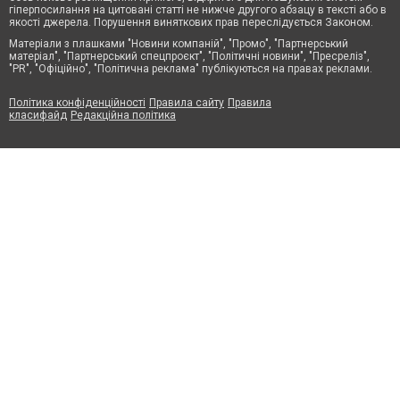
гіперпосилання на цитовані статті не нижче другого абзацу в тексті або в
якості джерела. Порушення виняткових прав переслідується Законом.
Матеріали з плашками "Новини компаній", "Промо", "Партнерський
матеріал", "Партнерський спецпроєкт", "Політичні новини", "Пресреліз",
"PR", "Офіційно", "Політична реклама" публікуються на правах реклами.
Політика конфіденційності
Правила сайту
Правила
класифайд
Редакційна політика