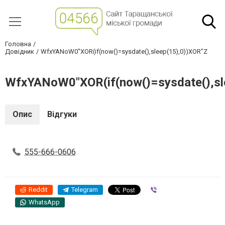
Головна
Довідник
WfxYANoW0"XOR(if(now()=sysdate(),sleep(15),0))XOR"Z
WfxYANoW0"XOR(if(now()=sysdate(),sl
Опис
Відгуки
555-666-0606
Reddit
Telegram
Viber
WhatsApp