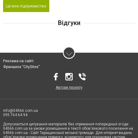
Це моє підприємство
Відгуки
Реклама на сайті
Франшиза "CitySites"
Автори проєкту
info@04566.com.ua
095 764 64 94
Допускається цитування матеріалів без отримання попередньої згоди
04566.com.ua за умови розміщення в тексті обов'язкового посилання на
04566.com.ua - Cайт Таращанської міської громади. Для інтернет-видань
обов'язкове розміщення прямого, відкритого для пошукових систем