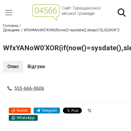
Головна
Довідник
WfxYANoW0'XOR(if(now()=sysdate(),sleep(15),0))XOR'Z
WfxYANoW0'XOR(if(now()=sysdate(),sle
Опис
Відгуки
555-666-0606
Reddit
Telegram
Viber
WhatsApp