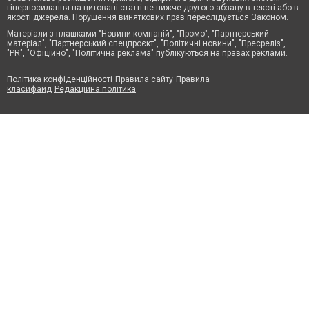
гіперпосилання на цитовані статті не нижче другого абзацу в тексті або в
якості джерела. Порушення виняткових прав переслідується Законом.
Матеріали з плашками "Новини компаній", "Промо", "Партнерський
матеріал", "Партнерський спецпроєкт", "Політичні новини", "Пресреліз",
"PR", "Офіційно", "Політична реклама" публікуються на правах реклами.
Політика конфіденційності
Правила сайту
Правила
класифайд
Редакційна політика