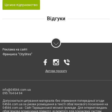
Це моє підприємство
Відгуки
Реклама на сайті
Франшиза "CitySites"
Автори проєкту
info@04566.com.ua
095 764 64 94
Допускається цитування матеріалів без отримання попередньої згоди
04566.com.ua за умови розміщення в тексті обов'язкового посилання на
04566.com.ua - Cайт Таращанської міської громади. Для інтернет-видань
обов'язкове розміщення прямого, відкритого для пошукових систем