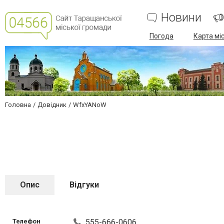
Новини
Погода
Карта мі
Головна
Довідник
WfxYANoW
Опис
Відгуки
Телефон
555-666-0606