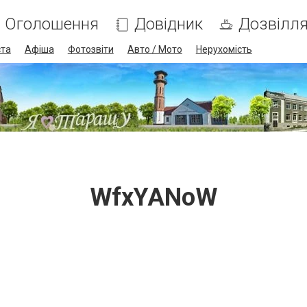
Оголошення
Довідник
Дозвілл
ста
Афіша
Фотозвіти
Авто / Мото
Нерухомість
WfxYANoW