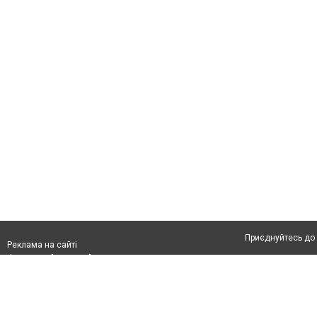
Приєднуйтесь до 
Реклама на сайті
Франшиза "CitySites"
Автори проєкту
info@04566.com.ua
Допускається цит