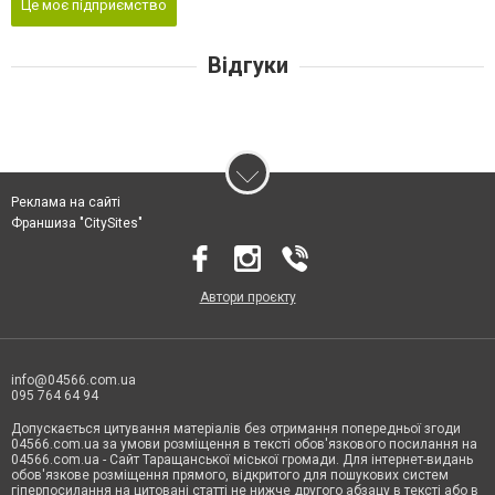
Це моє підприємство
Відгуки
Реклама на сайті
Франшиза "CitySites"
Автори проєкту
info@04566.com.ua
095 764 64 94
Допускається цитування матеріалів без отримання попередньої згоди
04566.com.ua за умови розміщення в тексті обов'язкового посилання на
04566.com.ua - Cайт Таращанської міської громади. Для інтернет-видань
обов'язкове розміщення прямого, відкритого для пошукових систем
гіперпосилання на цитовані статті не нижче другого абзацу в тексті або в