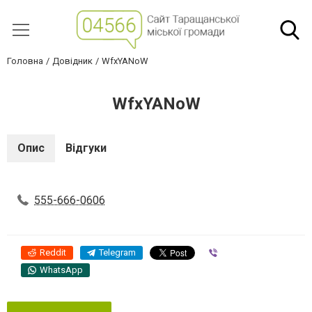
Головна
Довідник
WfxYANoW
WfxYANoW
Опис
Відгуки
555-666-0606
Reddit
Telegram
Viber
WhatsApp