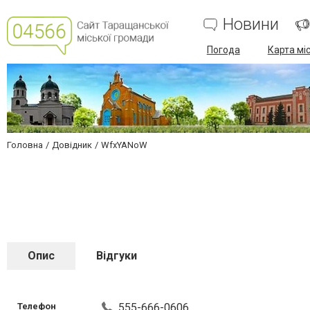
Новини
Погода
Карта мі
Головна
Довідник
WfxYANoW
Опис
Відгуки
Телефон
555-666-0606