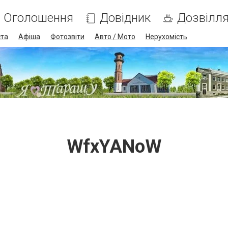
Оголошення
Довідник
Дозвілл
ста
Афіша
Фотозвіти
Авто / Мото
Нерухомість
WfxYANoW