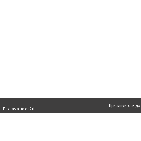
Приєднуйтесь до 
Реклама на сайті
Франшиза "CitySites"
Автори проєкту
info@04566.com.ua
Допускається цит