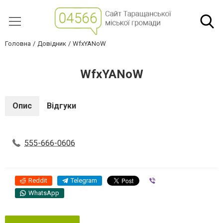
Головна
Довідник
WfxYANoW
WfxYANoW
Опис
Відгуки
555-666-0606
Reddit
Telegram
Viber
WhatsApp