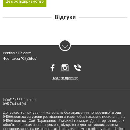
Це моє підприємство
Відгуки
Реклама на сайті
Франшиза "CitySites"
Автори проєкту
info@04566.com.ua
095 764 64 94
Допускається цитування матеріалів без отримання попередньої згоди
04566.com.ua за умови розміщення в тексті обов'язкового посилання на
04566.com.ua - Cайт Таращанської міської громади. Для інтернет-видань
обов'язкове розміщення прямого, відкритого для пошукових систем
гіперпосилання на цитовані статті не нижче другого абзацу в тексті або в