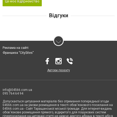
Це моє підприємство
Відгуки
Реклама на сайті
Франшиза "CitySites"
Автори проєкту
info@04566.com.ua
095 764 64 94
Допускається цитування матеріалів без отримання попередньої згоди
04566.com.ua за умови розміщення в тексті обов'язкового посилання на
04566.com.ua - Cайт Таращанської міської громади. Для інтернет-видань
обов'язкове розміщення прямого, відкритого для пошукових систем
гіперпосилання на цитовані статті не нижче другого абзацу в тексті або в