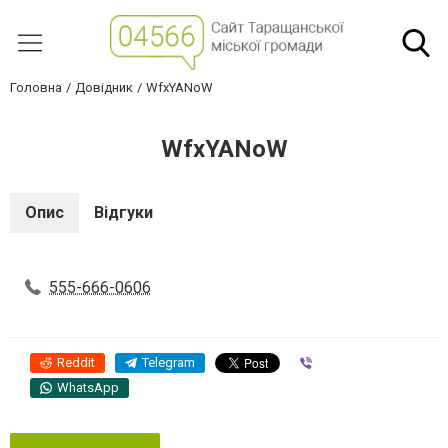
Головна
Довідник
WfxYANoW
WfxYANoW
Опис
Відгуки
555-666-0606
Reddit
Telegram
Viber
WhatsApp