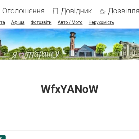
Оголошення
Довідник
Дозвілл
ста
Афіша
Фотозвіти
Авто / Мото
Нерухомість
WfxYANoW
pp