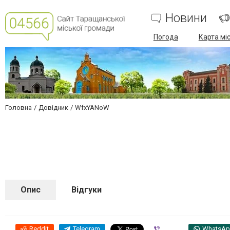
Новини
Погода
Карта мі
Головна
Довідник
WfxYANoW
Опис
Відгуки
Reddit
Telegram
Viber
WhatsA