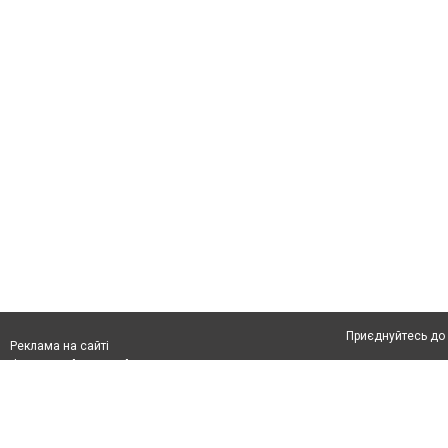
Приєднуйтесь до 
Реклама на сайті
Франшиза "CitySites"
Автори проєкту
info@04566.com.ua
Допускається цит