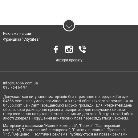
Реклама на сайті
Франшиза "CitySites"
Автори проєкту
info@04566.com.ua
095 764 64 94
Допускається цитування матеріалів без отримання попередньої згоди
04566.com.ua за умови розміщення в тексті обов'язкового посилання на
04566.com.ua - Cайт Таращанської міської громади. Для інтернет-видань
обов'язкове розміщення прямого, відкритого для пошукових систем
гіперпосилання на цитовані статті не нижче другого абзацу в тексті або в
якості джерела. Порушення виняткових прав переслідується Законом.
Матеріали з плашками "Новини компаній", "Промо", "Партнерський
матеріал", "Партнерський спецпроєкт", "Політичні новини", "Пресреліз",
"PR", "Офіційно", "Політична реклама" публікуються на правах реклами.