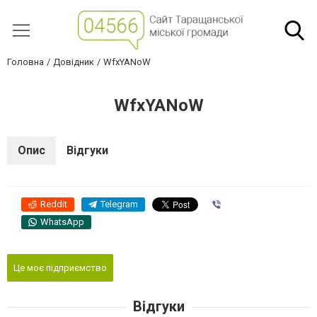
Головна
Довідник
WfxYANoW
WfxYANoW
Опис
Відгуки
Reddit
Telegram
Viber
WhatsApp
Це моє підприємство
Відгуки