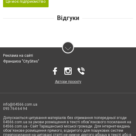
Це моє підприємство
Відгуки
Реклама на сайті
Франшиза "CitySites"
Автори проєкту
info@04566.com.ua
095 764 64 94
Допускається цитування матеріалів без отримання попередньої згоди
04566.com.ua за умови розміщення в тексті обов'язкового посилання на
04566.com.ua - Cайт Таращанської міської громади. Для інтернет-видань
обов'язкове розміщення прямого, відкритого для пошукових систем
гіперпосилання на цитовані статті не нижче другого абзацу в тексті або в