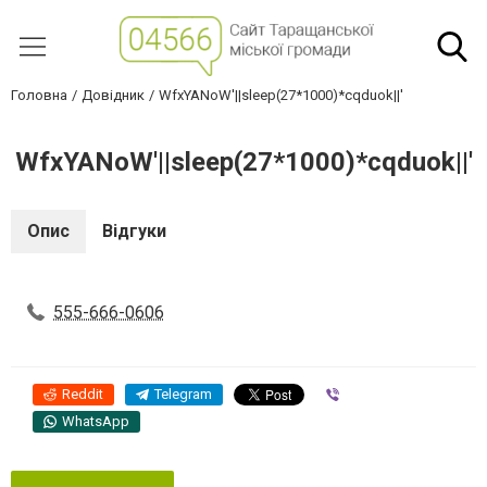
Головна
Довідник
WfxYANoW'||sleep(27*1000)*cqduok||'
WfxYANoW'||sleep(27*1000)*cqduok||'
Опис
Відгуки
555-666-0606
Reddit
Telegram
Viber
WhatsApp