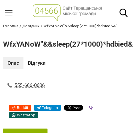
Головна
Довідник
WfxYANoW"&&sleep(27*1000)*hdbied&&"
WfxYANoW"&&sleep(27*1000)*hdbied&
Опис
Відгуки
555-666-0606
Reddit
Telegram
Viber
WhatsApp