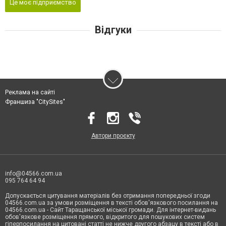
Це моє підприємство
Відгуки
Реклама на сайті
Франшиза "CitySites"
Автори проєкту
info@04566.com.ua
095 764 64 94
Допускається цитування матеріалів без отримання попередньої згоди
04566.com.ua за умови розміщення в тексті обов'язкового посилання на
04566.com.ua - Cайт Таращанської міської громади. Для інтернет-видань
обов'язкове розміщення прямого, відкритого для пошукових систем
гіперпосилання на цитовані статті не нижче другого абзацу в тексті або в