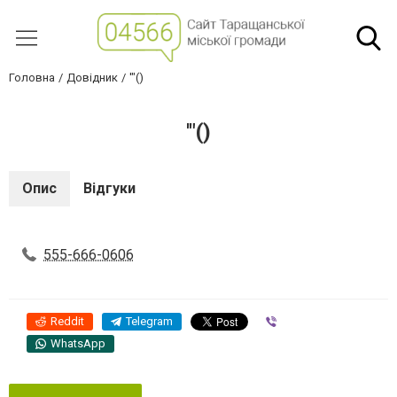
Головна
Довідник
'"()
'"()
Опис
Відгуки
555-666-0606
Reddit
Telegram
Viber
WhatsApp