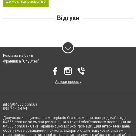
Це моє підприємство
Відгуки
Реклама на сайті
Франшиза "CitySites"
Автори проєкту
info@04566.com.ua
095 764 64 94
Допускається цитування матеріалів без отримання попередньої згоди
04566.com.ua за умови розміщення в тексті обов'язкового посилання на
04566.com.ua - Cайт Таращанської міської громади. Для інтернет-видань
обов'язкове розміщення прямого, відкритого для пошукових систем
гіперпосилання на цитовані статті не нижче другого абзацу в тексті або в