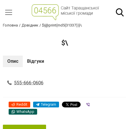
Головна
Довідник
${@print(md5(31337))}\
$\
Опис
Відгуки
555-666-0606
Reddit
Telegram
Viber
WhatsApp