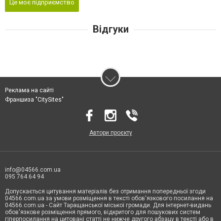
Це моє підприємство
Відгуки
Реклама на сайті
Франшиза "CitySites"
Автори проєкту
info@04566.com.ua
095 764 64 94
Допускається цитування матеріалів без отримання попередньої згоди
04566.com.ua за умови розміщення в тексті обов'язкового посилання на
04566.com.ua - Cайт Таращанської міської громади. Для інтернет-видань
обов'язкове розміщення прямого, відкритого для пошукових систем
гіперпосилання на цитовані статті не нижче другого абзацу в тексті або в