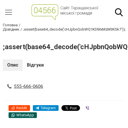
Головна
Довідник
;assert(base64_decode('cHJpbnQobWQ1KDMxMzM3KSk7'));
;assert(base64_decode('cHJpbnQobW
Опис
Відгуки
555-666-0606
Reddit
Telegram
Viber
WhatsApp