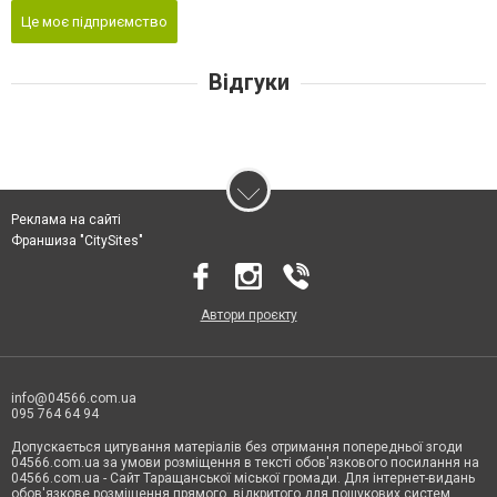
Це моє підприємство
Відгуки
Реклама на сайті
Франшиза "CitySites"
Автори проєкту
info@04566.com.ua
095 764 64 94
Допускається цитування матеріалів без отримання попередньої згоди
04566.com.ua за умови розміщення в тексті обов'язкового посилання на
04566.com.ua - Cайт Таращанської міської громади. Для інтернет-видань
обов'язкове розміщення прямого, відкритого для пошукових систем