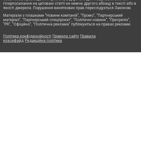
гіперпосилання на цитовані статті не нижче другого абзацу в тексті або в
якості джерела. Порушення виняткових прав переслідується Законом.
Матеріали з плашками "Новини компаній", "Промо", "Партнерський
матеріал", "Партнерський спецпроєкт", "Політичні новини", "Пресреліз",
"PR", "Офіційно", "Політична реклама" публікуються на правах реклами.
Політика конфіденційності
Правила сайту
Правила
класифайд
Редакційна політика