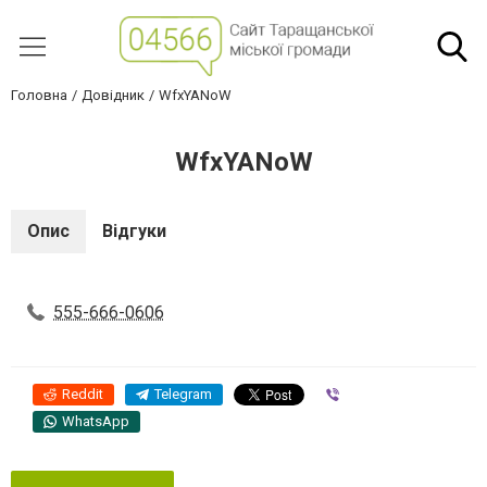
Головна
Довідник
WfxYANoW
WfxYANoW
Опис
Відгуки
555-666-0606
Reddit
Telegram
Viber
WhatsApp