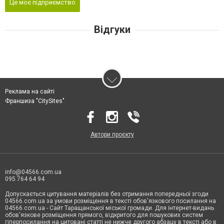
Це моє підприємство
Відгуки
Реклама на сайті
Франшиза "CitySites"
Автори проєкту
info@04566.com.ua
095 764 64 94
Допускається цитування матеріалів без отримання попередньої згоди
04566.com.ua за умови розміщення в тексті обов'язкового посилання на
04566.com.ua - Cайт Таращанської міської громади. Для інтернет-видань
обов'язкове розміщення прямого, відкритого для пошукових систем
гіперпосилання на цитовані статті не нижче другого абзацу в тексті або в