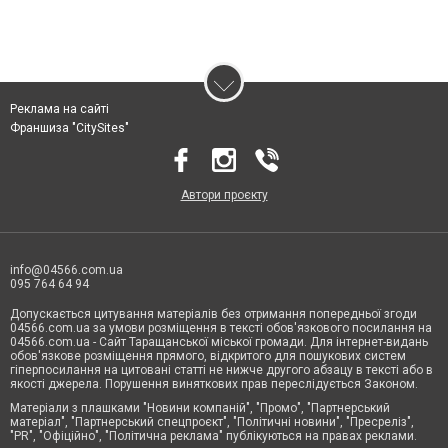
Реклама на сайті
Франшиза "CitySites"
Автори проєкту
info@04566.com.ua
095 764 64 94
Допускається цитування матеріалів без отримання попередньої згоди
04566.com.ua за умови розміщення в тексті обов'язкового посилання на
04566.com.ua - Cайт Таращанської міської громади. Для інтернет-видань
обов'язкове розміщення прямого, відкритого для пошукових систем
гіперпосилання на цитовані статті не нижче другого абзацу в тексті або в
якості джерела. Порушення виняткових прав переслідується Законом.
Матеріали з плашками "Новини компаній", "Промо", "Партнерський
матеріал", "Партнерський спецпроєкт", "Політичні новини", "Пресреліз",
"PR", "Офіційно", "Політична реклама" публікуються на правах реклами.