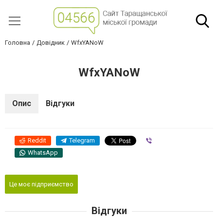
Головна
Довідник
WfxYANoW
WfxYANoW
Опис
Відгуки
Reddit
Telegram
Viber
WhatsApp
Це моє підприємство
Відгуки