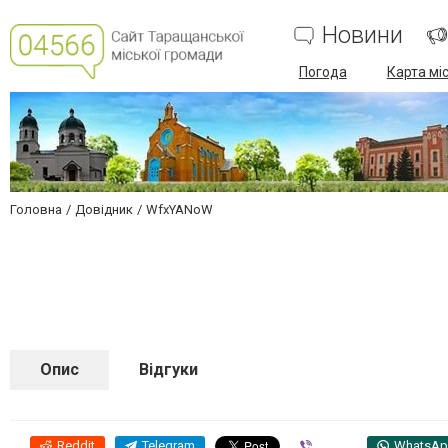
Новини
Погода
Карта мі
Головна
Довідник
WfxYANoW
Опис
Відгуки
Reddit
Telegram
Viber
WhatsA