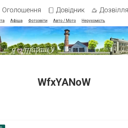
Оголошення
Довідник
Дозвілл
ста
Афіша
Фотозвіти
Авто / Мото
Нерухомість
WfxYANoW
pp