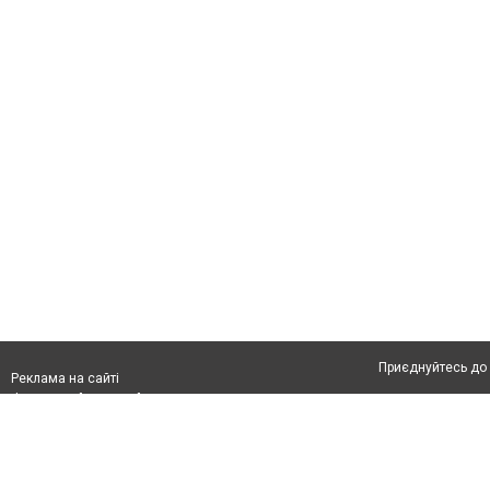
Приєднуйтесь до 
Реклама на сайті
Франшиза "CitySites"
Автори проєкту
info@04566.com.ua
Допускається цит