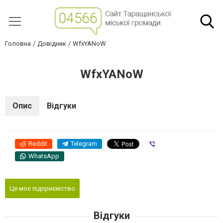
Головна
Довідник
WfxYANoW
WfxYANoW
Опис
Відгуки
Reddit
Telegram
Viber
WhatsApp
Це моє підприємство
Відгуки