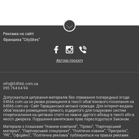
Реклама на сайті
Франшиза "CitySites"
Автори проєкту
info@04566.com.ua
095 764 64 94
Допускається цитування матеріалів без отримання попередньої згоди
04566.com.ua за умови розміщення в тексті обов'язкового посилання на
04566.com.ua - Cайт Таращанської міської громади. Для інтернет-видань
обов'язкове розміщення прямого, відкритого для пошукових систем
гіперпосилання на цитовані статті не нижче другого абзацу в тексті або в
якості джерела. Порушення виняткових прав переслідується Законом.
Матеріали з плашками "Новини компаній", "Промо", "Партнерський
матеріал", "Партнерський спецпроєкт", "Політичні новини", "Пресреліз",
"PR", "Офіційно", "Політична реклама" публікуються на правах реклами.