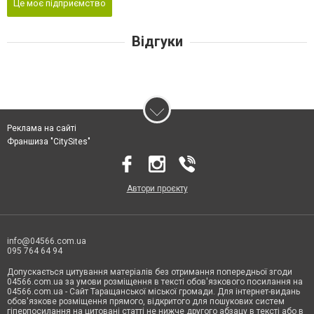
Це моє підприємство
Відгуки
Реклама на сайті
Франшиза "CitySites"
Автори проєкту
info@04566.com.ua
095 764 64 94
Допускається цитування матеріалів без отримання попередньої згоди
04566.com.ua за умови розміщення в тексті обов'язкового посилання на
04566.com.ua - Cайт Таращанської міської громади. Для інтернет-видань
обов'язкове розміщення прямого, відкритого для пошукових систем
гіперпосилання на цитовані статті не нижче другого абзацу в тексті або в