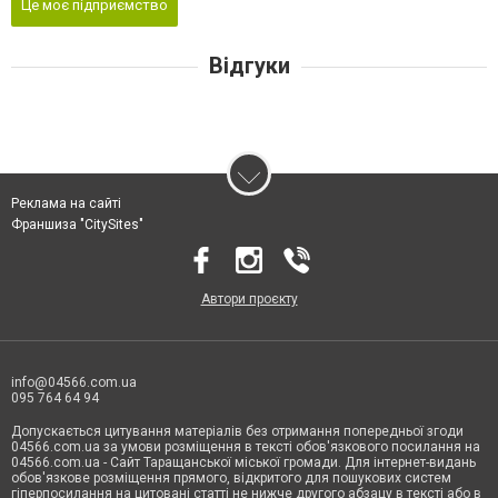
Це моє підприємство
Відгуки
Реклама на сайті
Франшиза "CitySites"
Автори проєкту
info@04566.com.ua
095 764 64 94
Допускається цитування матеріалів без отримання попередньої згоди
04566.com.ua за умови розміщення в тексті обов'язкового посилання на
04566.com.ua - Cайт Таращанської міської громади. Для інтернет-видань
обов'язкове розміщення прямого, відкритого для пошукових систем
гіперпосилання на цитовані статті не нижче другого абзацу в тексті або в