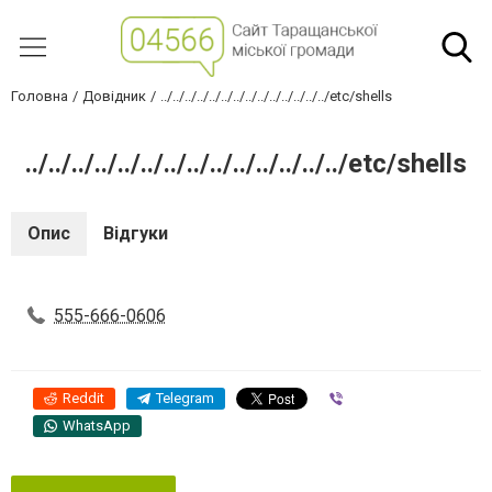
Головна
Довідник
../../../../../../../../../../../../../../etc/shells
../../../../../../../../../../../../../../etc/shells
Опис
Відгуки
555-666-0606
Reddit
Telegram
Viber
WhatsApp