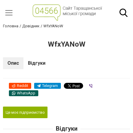
Головна
Довідник
WfxYANoW
WfxYANoW
Опис
Відгуки
Reddit
Telegram
Viber
WhatsApp
Це моє підприємство
Відгуки