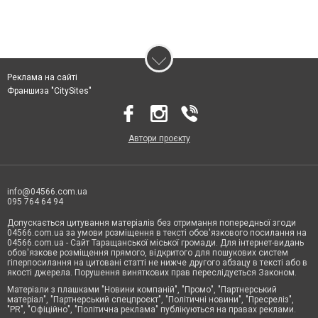
Реклама на сайті
Франшиза "CitySites"
Автори проєкту
info@04566.com.ua
095 764 64 94
Допускається цитування матеріалів без отримання попередньої згоди
04566.com.ua за умови розміщення в тексті обов'язкового посилання на
04566.com.ua - Cайт Таращанської міської громади. Для інтернет-видань
обов'язкове розміщення прямого, відкритого для пошукових систем
гіперпосилання на цитовані статті не нижче другого абзацу в тексті або в
якості джерела. Порушення виняткових прав переслідується Законом.
Матеріали з плашками "Новини компаній", "Промо", "Партнерський
матеріал", "Партнерський спецпроєкт", "Політичні новини", "Пресреліз",
"PR", "Офіційно", "Політична реклама" публікуються на правах реклами.