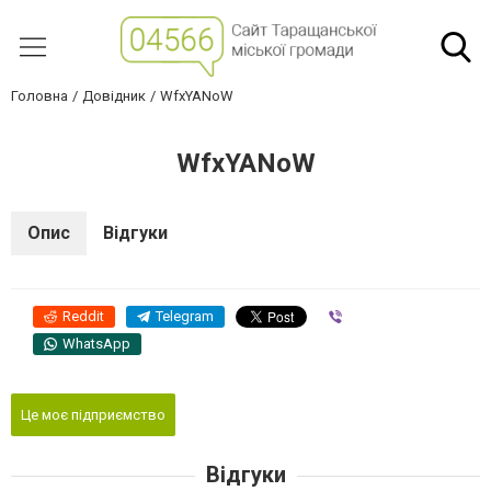
Головна
Довідник
WfxYANoW
WfxYANoW
Опис
Відгуки
Reddit
Telegram
Viber
WhatsApp
Це моє підприємство
Відгуки