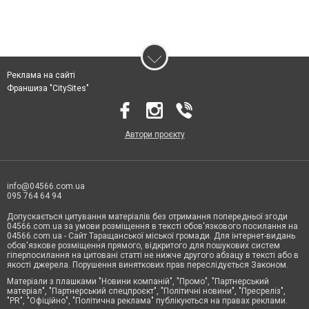
Реклама на сайті
Франшиза "CitySites"
Автори проєкту
info@04566.com.ua
095 764 64 94
Допускається цитування матеріалів без отримання попередньої згоди
04566.com.ua за умови розміщення в тексті обов'язкового посилання на
04566.com.ua - Cайт Таращанської міської громади. Для інтернет-видань
обов'язкове розміщення прямого, відкритого для пошукових систем
гіперпосилання на цитовані статті не нижче другого абзацу в тексті або в
якості джерела. Порушення виняткових прав переслідується Законом.
Матеріали з плашками "Новини компаній", "Промо", "Партнерський
матеріал", "Партнерський спецпроєкт", "Політичні новини", "Пресреліз",
"PR", "Офіційно", "Політична реклама" публікуються на правах реклами.