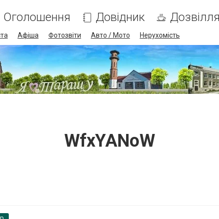
Оголошення
Довідник
Дозвілл
ста
Афіша
Фотозвіти
Авто / Мото
Нерухомість
WfxYANoW
pp