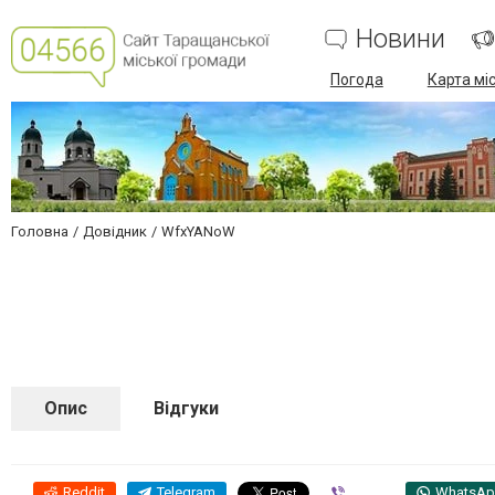
Новини
Погода
Карта мі
Головна
Довідник
WfxYANoW
Опис
Відгуки
Reddit
Telegram
Viber
WhatsA