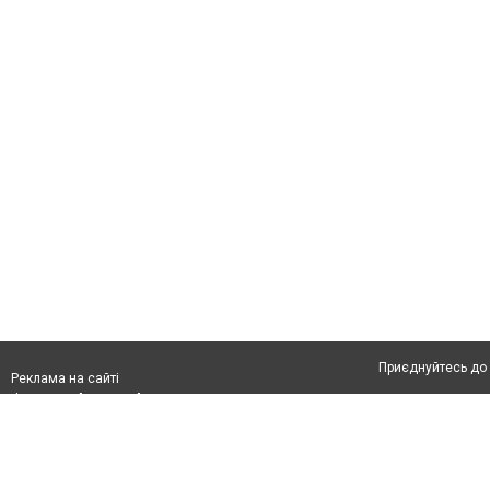
Приєднуйтесь до 
Реклама на сайті
Франшиза "CitySites"
Автори проєкту
info@04566.com.ua
Допускається цит