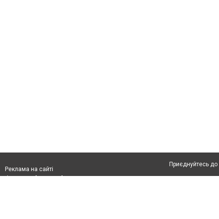
Приєднуйтесь до 
Реклама на сайті
Франшиза "CitySites"
Автори проєкту
info@04566.com.ua
Допускається цит