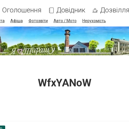
Оголошення
Довідник
Дозвілл
ста
Афіша
Фотозвіти
Авто / Мото
Нерухомість
WfxYANoW
pp