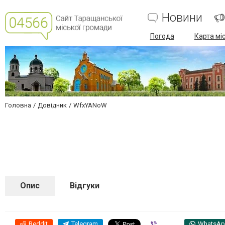
Новини
Погода
Карта мі
Головна
Довідник
WfxYANoW
Опис
Відгуки
Reddit
Telegram
Viber
WhatsA