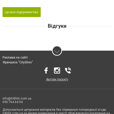
Це моє підприємство
Відгуки
Реклама на сайті
Франшиза "CitySites"
Автори проєкту
info@04566.com.ua
095 764 64 94
Допускається цитування матеріалів без отримання попередньої згоди
04566.com.ua за умови розміщення в тексті обов'язкового посилання на