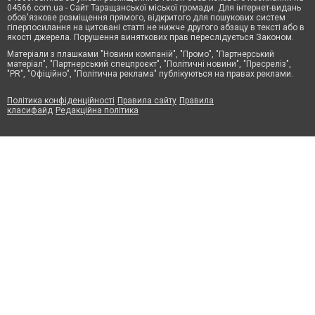
04566.com.ua - Cайт Таращанської міської громади. Для інтернет-видань
обов'язкове розміщення прямого, відкритого для пошукових систем
гіперпосилання на цитовані статті не нижче другого абзацу в тексті або в
якості джерела. Порушення виняткових прав переслідується Законом.
Матеріали з плашками "Новини компаній", "Промо", "Партнерський
матеріал", "Партнерський спецпроєкт", "Політичні новини", "Пресреліз",
"PR", "Офіційно", "Політична реклама" публікуються на правах реклами.
Політика конфіденційності
Правила сайту
Правила
класифайд
Редакційна політика