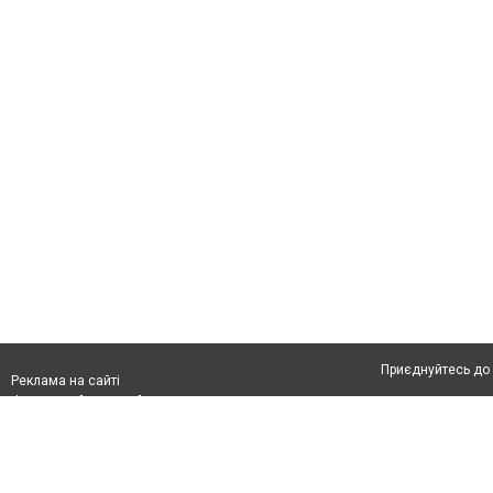
Приєднуйтесь до 
Реклама на сайті
Франшиза "CitySites"
Автори проєкту
info@04566.com.ua
Допускається цит