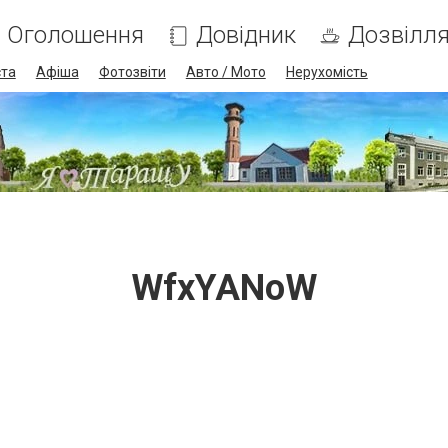
Оголошення
Довідник
Дозвілл
ста
Афіша
Фотозвіти
Авто / Мото
Нерухомість
WfxYANoW