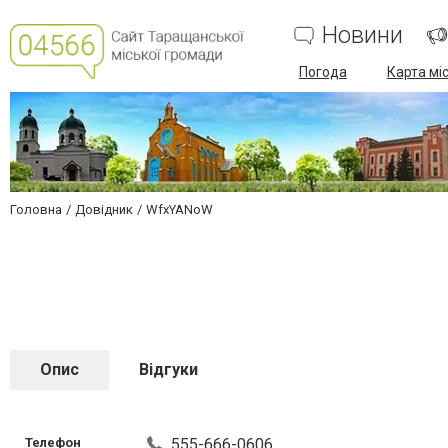
Новини
Погода
Карта мі
Головна
Довідник
WfxYANoW
Опис
Відгуки
Телефон
555-666-0606