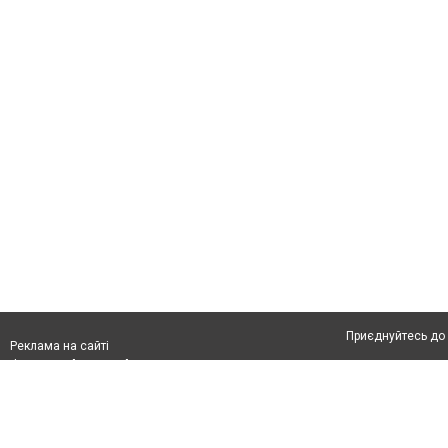
Приєднуйтесь до 
Реклама на сайті
Франшиза "CitySites"
Автори проєкту
info@04566.com.ua
Допускається цит