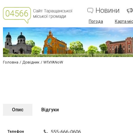
Новини
Погода
Карта мі
Головна
Довідник
WfxYANoW
Опис
Відгуки
Телефон
555-666-0606