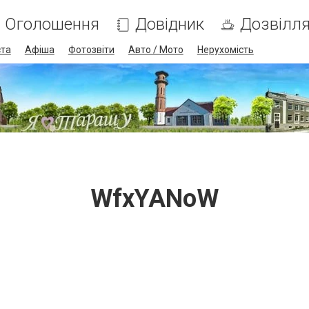
Оголошення
Довідник
Дозвілл
ста
Афіша
Фотозвіти
Авто / Мото
Нерухомість
WfxYANoW