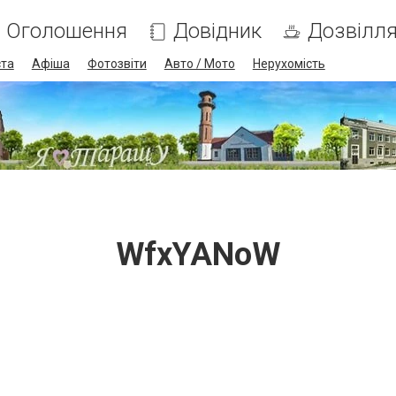
Оголошення
Довідник
Дозвілл
ста
Афіша
Фотозвіти
Авто / Мото
Нерухомість
WfxYANoW