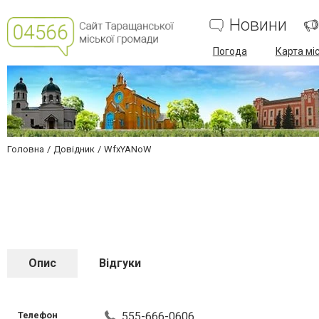
Новини
Погода
Карта мі
Головна
Довідник
WfxYANoW
Опис
Відгуки
Телефон
555-666-0606