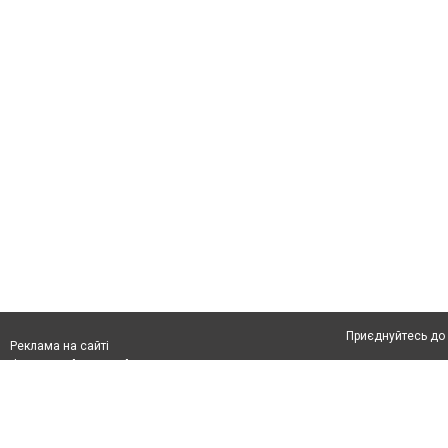
Приєднуйтесь до 
Реклама на сайті
Франшиза "CitySites"
Автори проєкту
info@04566.com.ua
Допускається цит