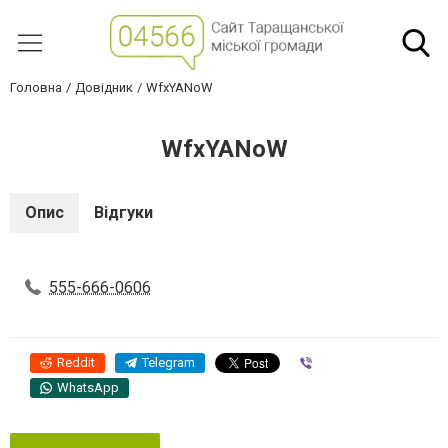
Головна
Довідник
WfxYANoW
WfxYANoW
Опис
Відгуки
555-666-0606
Reddit
Telegram
Viber
WhatsApp