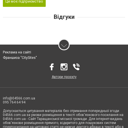
Це моє підприємство
Відгуки
Реклама на сайті
Франшиза "CitySites"
Автори проєкту
info@04566.com.ua
095 764 64 94
Допускається цитування матеріалів без отримання попередньої згоди
04566.com.ua за умови розміщення в тексті обов'язкового посилання на
04566.com.ua - Cайт Таращанської міської громади. Для інтернет-видань
обов'язкове розміщення прямого, відкритого для пошукових систем
гіперпосилання на цитовані статті не нижче другого абзацу в тексті або в