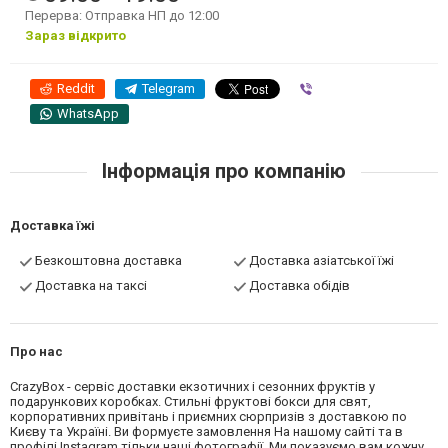
Перерва: Отправка НП до 12:00
Зараз відкрито
Reddit
Telegram
Viber
WhatsApp
Інформація про компанію
Доставка їжі
Безкоштовна доставка
Доставка азіатської їжі
Доставка на таксі
Доставка обідів
Про нас
CrazyBox - сервіс доставки екзотичних і сезонних фруктів у
подарункових коробках. Стильні фруктові бокси для свят,
корпоративних привітань і приємних сюрпризів з доставкою по
Києву та Україні. Ви формуєте замовлення На нашому сайті та в
профілі Instagram тільки наші фотографії. Ми показуємо вам кожну