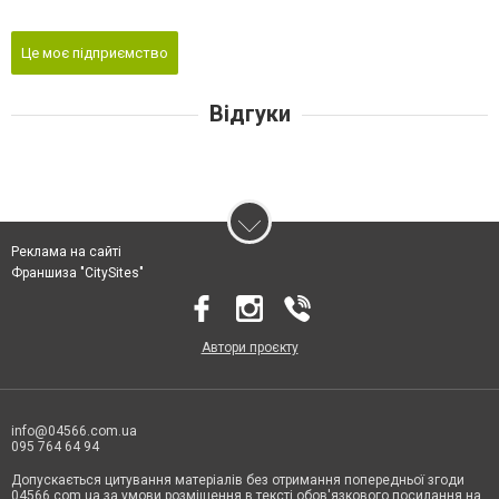
Це моє підприємство
Відгуки
Реклама на сайті
Франшиза "CitySites"
Автори проєкту
info@04566.com.ua
095 764 64 94
Допускається цитування матеріалів без отримання попередньої згоди
04566.com.ua за умови розміщення в тексті обов'язкового посилання на