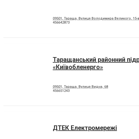
09501, Тараща, Вулиця Володимира Великого, 15-
456642873
Таращанський районний під
«Київобленерго»
09501, Тараща, Вулиця Видна, 68
456651243
ДТЕК Електромережі