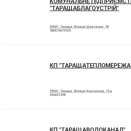
КОМУНАЛЬНЕ ПІДПРИЄМСТ
"ТАРАЩАБЛАГОУСТРІЙ"
09501, Тараща, Вулиця Шевченка, 78
380674675929
КП "ТАРАЩАТЕПЛОМЕРЕЖА
09501, Тараща, Вулиця Короленка, 15-а
456651398
КП "ТАРАЩАВОДОКАНАЛ"