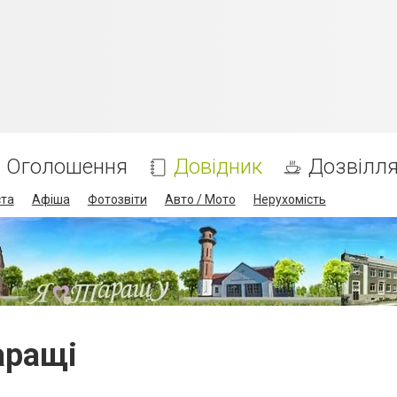
Оголошення
Довідник
Дозвілл
ста
Афіша
Фотозвіти
Авто / Мото
Нерухомість
аращі