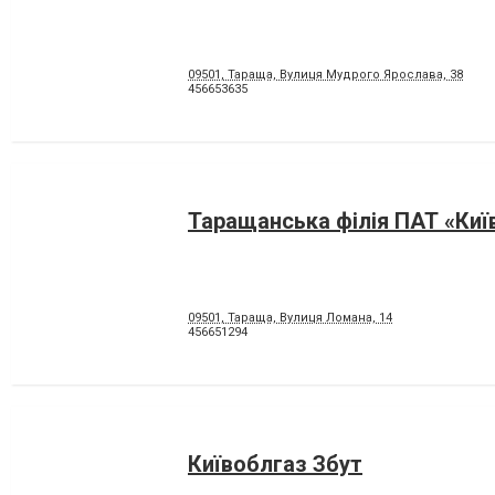
09501, Тараща, Вулиця Мудрого Ярослава, 38
456653635
Таращанська філія ПАТ «Киї
09501, Тараща, Вулиця Ломана, 14
456651294
Київоблгаз Збут