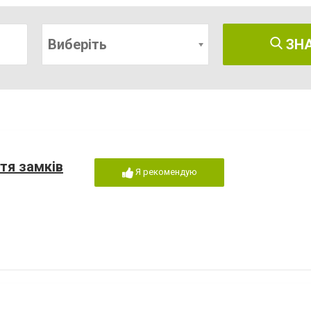
Виберіть
ЗН
ття замків
Я рекомендую