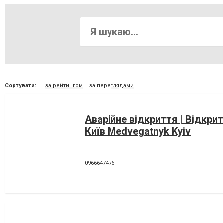
Сортувати:
за рейтингом
за переглядами
Аварійне відкриття | Відкри
Київ Medvegatnyk Kyiv
0966647476