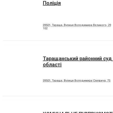
Поліція
09501, Тараща, Вулиця Володимира Великого, 29
102
Таращанський районний суд 
області
09501, Тараща, Вулиця Володимира Сікевича, 75