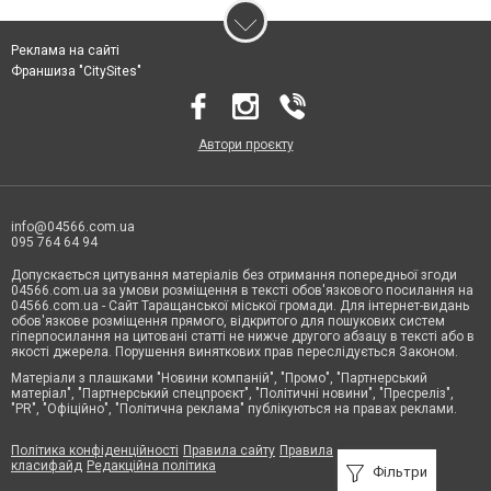
Реклама на сайті
Франшиза "CitySites"
Автори проєкту
info@04566.com.ua
095 764 64 94
Допускається цитування матеріалів без отримання попередньої згоди
04566.com.ua за умови розміщення в тексті обов'язкового посилання на
04566.com.ua - Cайт Таращанської міської громади. Для інтернет-видань
обов'язкове розміщення прямого, відкритого для пошукових систем
гіперпосилання на цитовані статті не нижче другого абзацу в тексті або в
якості джерела. Порушення виняткових прав переслідується Законом.
Матеріали з плашками "Новини компаній", "Промо", "Партнерський
матеріал", "Партнерський спецпроєкт", "Політичні новини", "Пресреліз",
"PR", "Офіційно", "Політична реклама" публікуються на правах реклами.
Політика конфіденційності
Правила сайту
Правила
класифайд
Редакційна політика
Фільтри