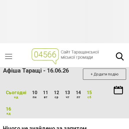
Афіша Таращі - 16.06.26
+ Додати подію
Сьогодні
10
11
12
13
14
15
нд
пн
вт
ср
чт
пт
сб
16
нд
Нічого не знайдено за запитом