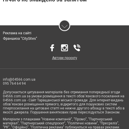
Реклама на сайті
Франшиза "CitySites"
Автори проєкту
info@04566.com.ua
095 764 64 94
Допускається цитування матеріалів без отримання попередньої згоди
04566.com.ua за умови розміщення в тексті обов'язкового посилання на
04566.com.ua - Cайт Таращанської міської громади. Для інтернет-видань
обов'язкове розміщення прямого, відкритого для пошукових систем
гіперпосилання на цитовані статті не нижче другого абзацу в тексті або в
якості джерела. Порушення виняткових прав переслідується Законом.
Матеріали з плашками "Новини компаній", "Промо", "Партнерський
матеріал", "Партнерський спецпроєкт", "Політичні новини", "Пресреліз",
"PR", "Офіційно", "Політична реклама" публікуються на правах реклами.