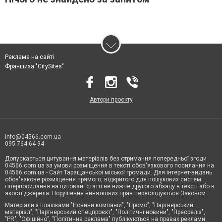
Реклама на сайті
Франшиза "CitySites"
Автори проєкту
info@04566.com.ua
095 764 64 94
Допускається цитування матеріалів без отримання попередньої згоди
04566.com.ua за умови розміщення в тексті обов'язкового посилання на
04566.com.ua - Cайт Таращанської міської громади. Для інтернет-видань
обов'язкове розміщення прямого, відкритого для пошукових систем
гіперпосилання на цитовані статті не нижче другого абзацу в тексті або в
якості джерела. Порушення виняткових прав переслідується Законом.
Матеріали з плашками "Новини компаній", "Промо", "Партнерський
матеріал", "Партнерський спецпроєкт", "Політичні новини", "Пресреліз",
"PR", "Офіційно", "Політична реклама" публікуються на правах реклами.