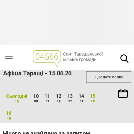
Афіша Таращі - 15.06.26
+ Додати подію
Сьогодні
10
11
12
13
14
15
нд
пн
вт
ср
чт
пт
сб
16
нд
Нічого не знайдено за запитом