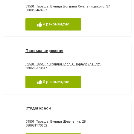
09501, Тараща, Вулиця Богдана Хмельницького, 37
380968460987
Я рекомендую
Панська цирюльня
09501, Тараща, Вулиця Героїв Чорнобиля, 72а
380689373847
Я рекомендую
Студія краси
09501, Тараща, Вулиця Шевченка, 28
380981170602