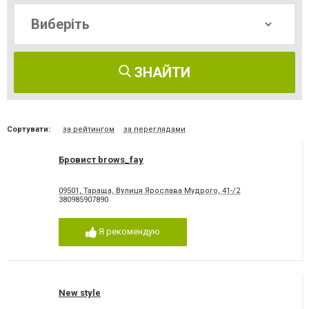
ЗНАЙТИ
Сортувати:
за рейтингом
за переглядами
Бровист brows_fay
09501, Тараща, Вулиця Ярослава Мудрого, 41-/2
380985907890
Я рекомендую
New style