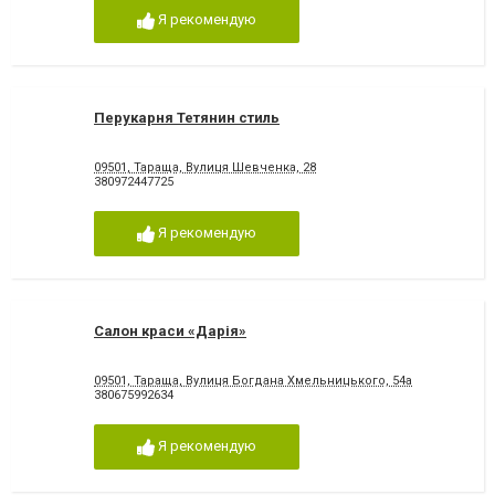
Я рекомендую
Перукарня Тетянин стиль
09501, Тараща, Вулиця Шевченка, 28
380972447725
Я рекомендую
Салон краси «Дарія»
09501, Тараща, Вулиця Богдана Хмельницького, 54а
380675992634
Я рекомендую