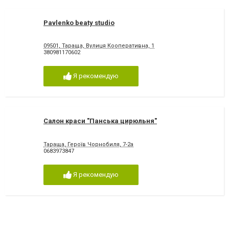
Pavlenko beaty studio
09501, Тараща, Вулиця Кооперативна, 1
380981170602
Я рекомендую
Салон краси "Панська цирюльня"
Тараща, Героїв Чорнобиля, 7-2а
0683973847
Я рекомендую