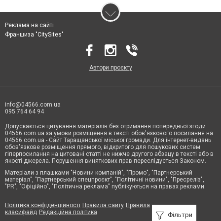
Реклама на сайті
Франшиза "CitySites"
Автори проєкту
info@04566.com.ua
095 764 64 94
Допускається цитування матеріалів без отримання попередньої згоди
04566.com.ua за умови розміщення в тексті обов'язкового посилання на
04566.com.ua - Cайт Таращанської міської громади. Для інтернет-видань
обов'язкове розміщення прямого, відкритого для пошукових систем
гіперпосилання на цитовані статті не нижче другого абзацу в тексті або в
якості джерела. Порушення виняткових прав переслідується Законом.
Матеріали з плашками "Новини компаній", "Промо", "Партнерський
матеріал", "Партнерський спецпроєкт", "Політичні новини", "Пресреліз",
"PR", "Офіційно", "Політична реклама" публікуються на правах реклами.
Політика конфіденційності
Правила сайту
Правила
класифайд
Редакційна політика
Фільтри