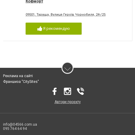
Кофморт
09501, Тараща, Вулиця Героїв Чорнобиля, 24-/25
Я рекомендую
Реклама на сайті
Франшиза "CitySites"
Автори проєкту
info@04566.com.ua
095 764 64 94