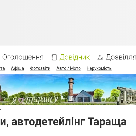
Оголошення
Довідник
Дозвілл
ста
Афіша
Фотозвіти
Авто / Мото
Нерухомість
г
и, автодетейлінг Тараща