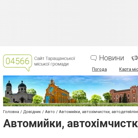
Новини
Погода
Карта мі
Головна
Довідник
Авто
Автомийки, автохімчистки, автодетейлін
Автомийки, автохімчистк