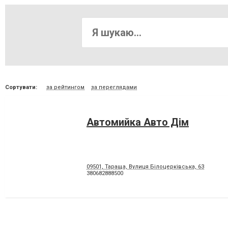
Сортувати:
за рейтингом
за переглядами
Автомийка Авто Дім
09501, Тараща, Вулиця Білоцерківська, 63
380682888500