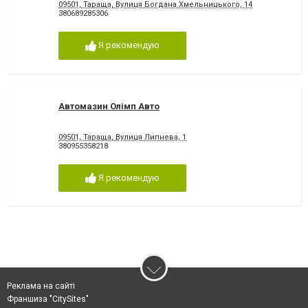
09501, Тараща, Вулиця Богдана Хмельницького, 14
380689285306
Я рекомендую
Автомазин Олімп Авто
09501, Тараща, Вулиця Липнева, 1
380955358218
Я рекомендую
Реклама на сайті
Франшиза "CitySites"