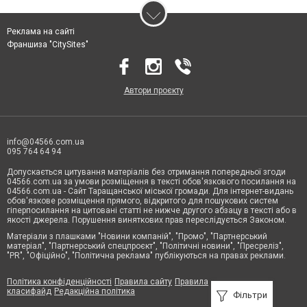
Реклама на сайті
Франшиза "CitySites"
Автори проєкту
info@04566.com.ua
095 764 64 94
Допускається цитування матеріалів без отримання попередньої згоди
04566.com.ua за умови розміщення в тексті обов'язкового посилання на
04566.com.ua - Cайт Таращанської міської громади. Для інтернет-видань
обов'язкове розміщення прямого, відкритого для пошукових систем
гіперпосилання на цитовані статті не нижче другого абзацу в тексті або в
якості джерела. Порушення виняткових прав переслідується Законом.
Матеріали з плашками "Новини компаній", "Промо", "Партнерський
матеріал", "Партнерський спецпроєкт", "Політичні новини", "Пресреліз",
"PR", "Офіційно", "Політична реклама" публікуються на правах реклами.
Політика конфіденційності
Правила сайту
Правила
класифайд
Редакційна політика
Фільтри