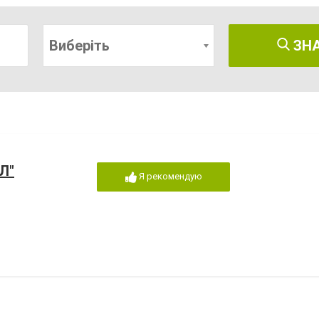
Виберіть
ЗН
Л"
Я рекомендую