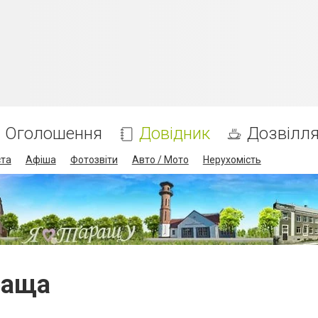
Оголошення
Довідник
Дозвілл
ста
Афіша
Фотозвіти
Авто / Мото
Нерухомість
араща