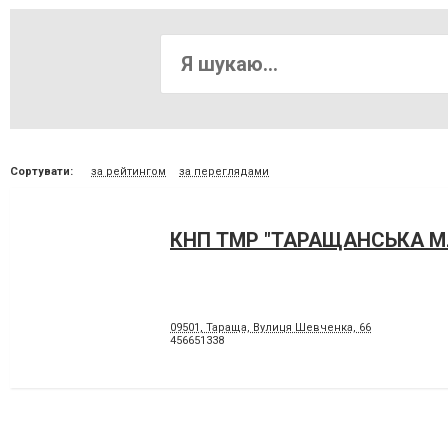
Сортувати:
за рейтингом
за переглядами
КНП ТМР "ТАРАЩАНСЬКА М
09501, Тараща, Вулиця Шевченка, 66
456651338