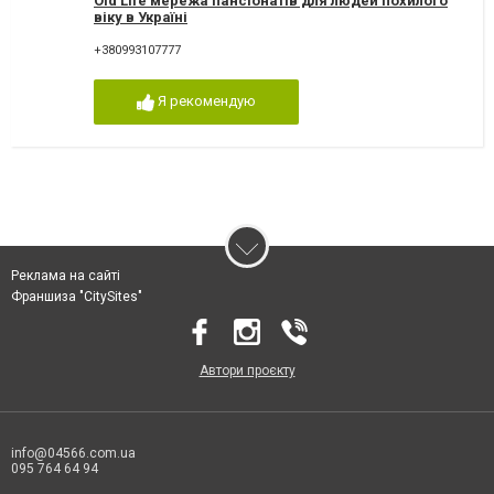
Old Life мережа пансіонатів для людей похилого
віку в Україні
+380993107777
Я рекомендую
Реклама на сайті
Франшиза "CitySites"
Автори проєкту
info@04566.com.ua
095 764 64 94