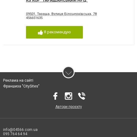
КЗ КОР "ТАРАЩАНСЬКИЙ НРЦ"
09501, Тараща, Вулиця Білоцерківська, 78
456651635
Я рекомендую
Реклама на сайті
Франшиза "CitySites"
Автори проєкту
info@04566.com.ua
095 764 64 94