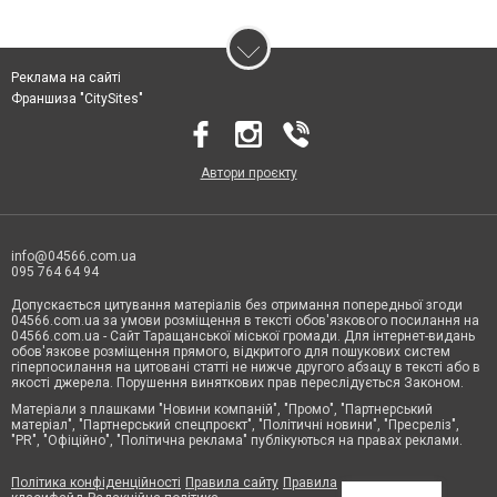
Реклама на сайті
Франшиза "CitySites"
Автори проєкту
info@04566.com.ua
095 764 64 94
Допускається цитування матеріалів без отримання попередньої згоди
04566.com.ua за умови розміщення в тексті обов'язкового посилання на
04566.com.ua - Cайт Таращанської міської громади. Для інтернет-видань
обов'язкове розміщення прямого, відкритого для пошукових систем
гіперпосилання на цитовані статті не нижче другого абзацу в тексті або в
якості джерела. Порушення виняткових прав переслідується Законом.
Матеріали з плашками "Новини компаній", "Промо", "Партнерський
матеріал", "Партнерський спецпроєкт", "Політичні новини", "Пресреліз",
"PR", "Офіційно", "Політична реклама" публікуються на правах реклами.
Політика конфіденційності
Правила сайту
Правила