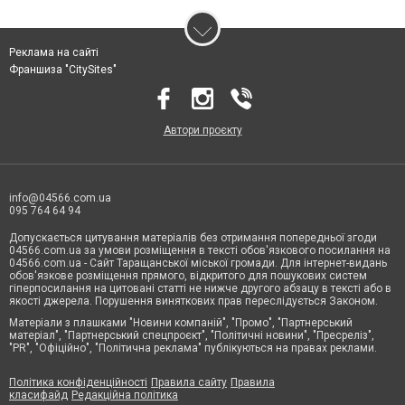
Реклама на сайті
Франшиза "CitySites"
Автори проєкту
info@04566.com.ua
095 764 64 94
Допускається цитування матеріалів без отримання попередньої згоди
04566.com.ua за умови розміщення в тексті обов'язкового посилання на
04566.com.ua - Cайт Таращанської міської громади. Для інтернет-видань
обов'язкове розміщення прямого, відкритого для пошукових систем
гіперпосилання на цитовані статті не нижче другого абзацу в тексті або в
якості джерела. Порушення виняткових прав переслідується Законом.
Матеріали з плашками "Новини компаній", "Промо", "Партнерський
матеріал", "Партнерський спецпроєкт", "Політичні новини", "Пресреліз",
"PR", "Офіційно", "Політична реклама" публікуються на правах реклами.
Політика конфіденційності
Правила сайту
Правила
класифайд
Редакційна політика