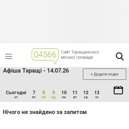
Афіша Таращі - 14.07.26
+ Додати подію
Сьогодні
7
8
9
10
11
12
13
чт
пт
сб
нд
пн
вт
ср
чт
Нічого не знайдено за запитом