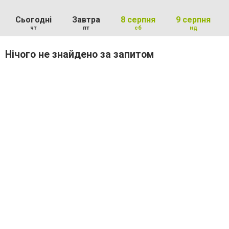
Сьогодні
Завтра
8 серпня
9 серпня
чт
пт
сб
нд
Нічого не знайдено за запитом