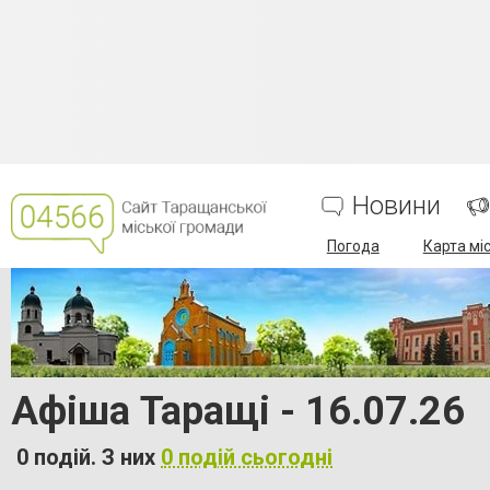
Новини
Погода
Карта мі
Афіша Таращі - 16.07.26
0 подій. З них
0 подій сьогодні