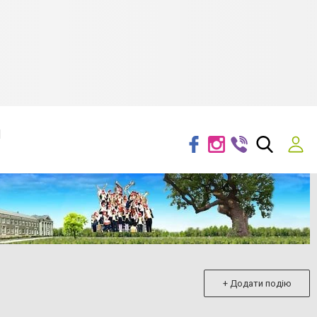
я
+ Додати подію