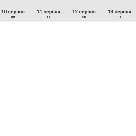
10 серпня
11 серпня
12 серпня
13 серпня
пн
вт
ср
чт