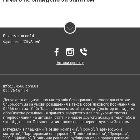
Реклама на сайті
Франшиза "CitySites"
Автори проєкту
info@04566.com.ua
095 764 64 94
Допускається цитування матеріалів без отримання попередньої згоди
04566.com.ua за умови розміщення в тексті обов'язкового посилання на
04566.com.ua - Cайт Таращанської міської громади. Для інтернет-видань
обов'язкове розміщення прямого, відкритого для пошукових систем
гіперпосилання на цитовані статті не нижче другого абзацу в тексті або в
якості джерела. Порушення виняткових прав переслідується Законом.
Матеріали з плашками "Новини компаній", "Промо", "Партнерський
матеріал", "Партнерський спецпроєкт", "Політичні новини", "Пресреліз",
"PR", "Офіційно", "Політична реклама" публікуються на правах реклами.