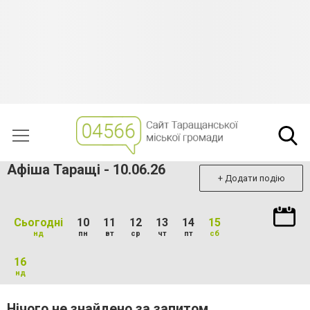
Афіша Таращі - 10.06.26
+ Додати подію
Сьогодні
10
11
12
13
14
15
нд
пн
вт
ср
чт
пт
сб
16
нд
Нічого не знайдено за запитом